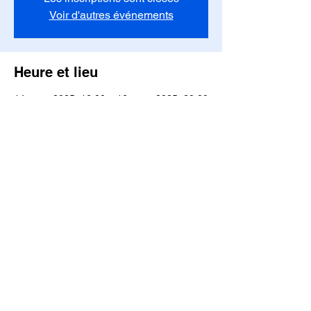
Voir d'autres événements
Heure et lieu
14 mars 2025, 16:00 – 16 mars 2025, 20:00
Arette, Arette la Pierre Saint-Martin, 64570
Arette, France
Invités
Voir tout
Partager cet événement